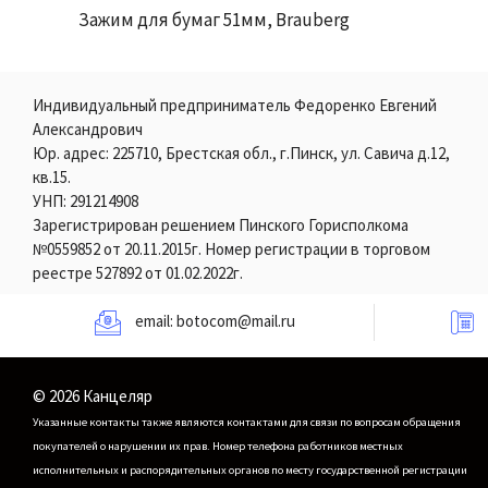
Зажим для бумаг 51мм, Brauberg
Индивидуальный предприниматель Федоренко Евгений
Александрович
Юр. адрес: 225710, Брестская обл., г.Пинск, ул. Савича д.12,
кв.15.
УНП: 291214908
Зарегистрирован решением Пинского Горисполкома
№0559852 от 20.11.2015г. Номер регистрации в торговом
реестре 527892 от 01.02.2022г.
email:
botocom@mail.ru
© 2026 Канцеляр
Указанные контакты также являются контактами для связи по вопросам обращения
покупателей о нарушении их прав.
Номер телефона работников местных
исполнительных и распорядительных органов по месту государственной регистрации