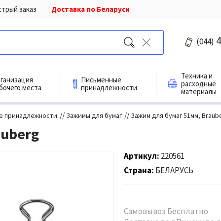
стрый заказ
Доставка по Беларуси
4
(044)
Техника и
ганизация
Письменные
расходные
бочего места
принадлежности
материалы
//
//
е принадлежности
Зажимы для бумаг
Зажим для бумаг 51мм, Braub
auberg
Артикул
220561
Страна
БЕЛАРУСЬ
Самовывоз Бесплатно