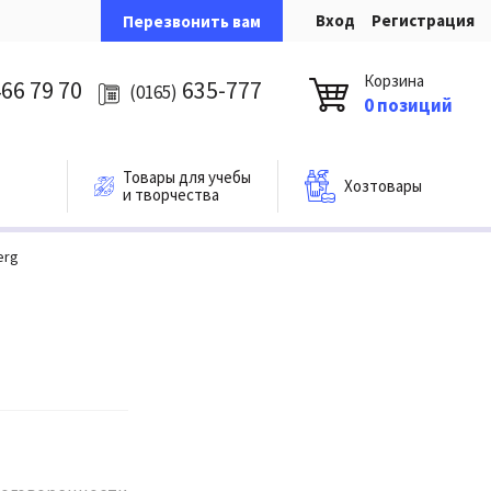
Вход
Регистрация
Перезвонить вам
Корзина
66 79 70
635-777
(0165)
0 позиций
Товары для учебы
Хозтовары
и творчества
erg