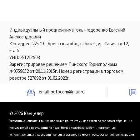
Индивидуальный предприниматель Федоренко Евгений
Александрович
Юр. адрес: 225710, Брестская обл., г.Пинск, ул. Савича д.12,
кв.15.
УНП: 291214908
Зарегистрирован решением Пинского Горисполкома
№0559852 от 20.11.2015г. Номер регистрации в торговом
реестре 527892 от 01.02.2022г.
email:
botocom@mail.ru
© 2026 Канцеляр
Указанные контакты также являются контактами для связи по вопросам обращения
покупателей о нарушении их прав.
Номер телефона работников местных
исполнительных и распорядительных органов по месту государственной регистрации