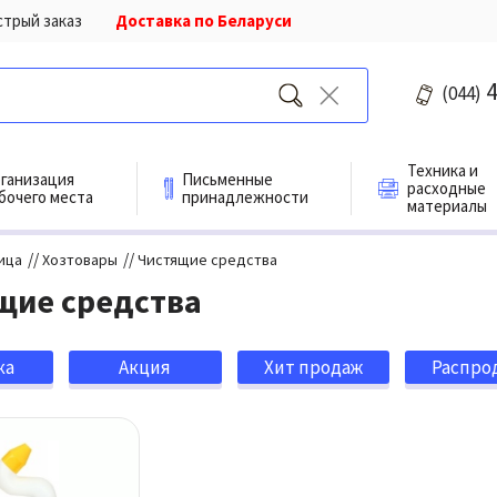
стрый заказ
Доставка по Беларуси
4
(044)
Техника и
ганизация
Письменные
расходные
бочего места
принадлежности
материалы
//
//
ица
Хозтовары
Чистящие средства
щие средства
ка
Акция
Хит продаж
Распро