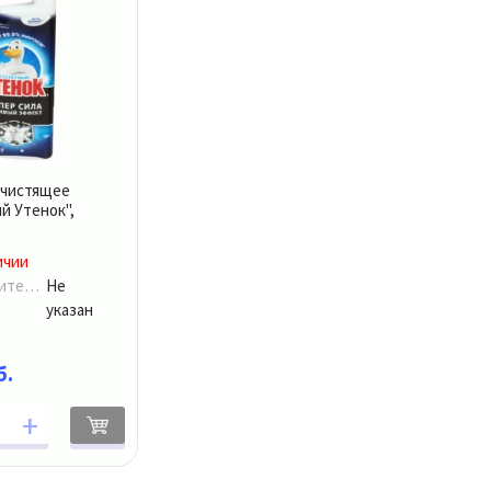
 чистящее
й Утенок",
ичии
Производитель:
Не
указан
б.