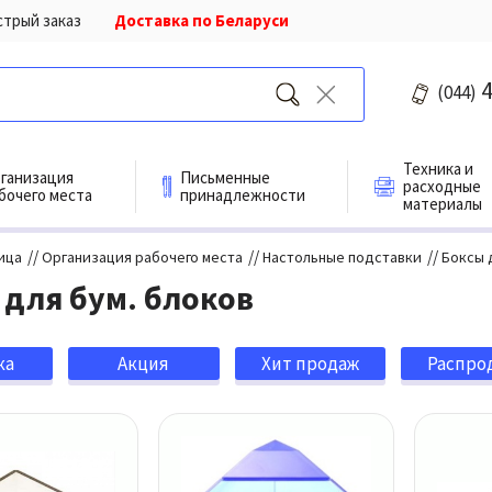
стрый заказ
Доставка по Беларуси
4
(044)
Техника и
ганизация
Письменные
расходные
бочего места
принадлежности
материалы
//
//
//
ица
Организация рабочего места
Настольные подставки
Боксы 
 для бум. блоков
ка
Акция
Хит продаж
Распро