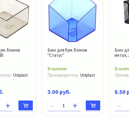
бум. блоков
Бокс для бум. блоков
Бокс дл
85
"Статус"
метал, 
В наличии
В нали
итель:
Uniplast
Производитель:
Uniplast
Произв
б.
3.00 руб.
8.50 