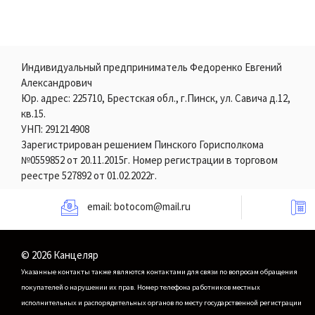
Индивидуальный предприниматель Федоренко Евгений
Александрович
Юр. адрес: 225710, Брестская обл., г.Пинск, ул. Савича д.12,
кв.15.
УНП: 291214908
Зарегистрирован решением Пинского Горисполкома
№0559852 от 20.11.2015г. Номер регистрации в торговом
реестре 527892 от 01.02.2022г.
email:
botocom@mail.ru
© 2026 Канцеляр
Указанные контакты также являются контактами для связи по вопросам обращения
покупателей о нарушении их прав.
Номер телефона работников местных
исполнительных и распорядительных органов по месту государственной регистрации