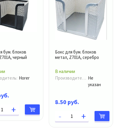
я бум. блоков
Бокс для бум. блоков
Z701A, черный
метал, Z701A, серебро
чии
В наличии
одитель:
Horer
Производитель:
Не
указан
руб.
8.50 руб.