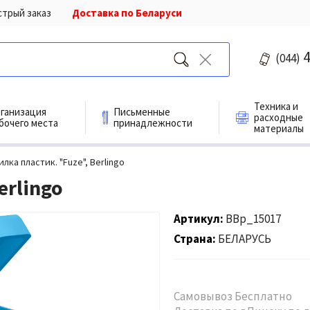
стрый заказ
Доставка по Беларуси
4
(044)
Техника и
ганизация
Письменные
расходные
бочего места
принадлежности
материалы
илка пластик. "Fuze", Berlingo
erlingo
Артикул
BBp_15017
Страна
БЕЛАРУСЬ
Самовывоз Бесплатно