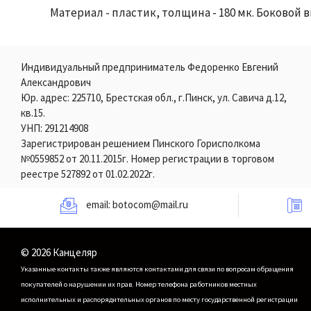
Материал - пластик, толщина - 180 мк. Боковой 
Индивидуальный предприниматель Федоренко Евгений
Александрович
Юр. адрес: 225710, Брестская обл., г.Пинск, ул. Савича д.12,
кв.15.
УНП: 291214908
Зарегистрирован решением Пинского Горисполкома
№0559852 от 20.11.2015г. Номер регистрации в торговом
реестре 527892 от 01.02.2022г.
email:
botocom@mail.ru
© 2026 Канцеляр
Указанные контакты также являются контактами для связи по вопросам обращения
покупателей о нарушении их прав.
Номер телефона работников местных
исполнительных и распорядительных органов по месту государственной регистрации