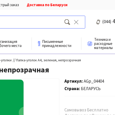
стрый заказ
Доставка по Беларуси
4
(044)
Техника и
ганизация
Письменные
расходные
бочего места
принадлежности
материалы
//
-уголки
Папка-уголок А4, зеленая, непрозрачная
 непрозрачная
Артикул
AGp_04404
Страна
БЕЛАРУСЬ
Самовывоз Бесплатно