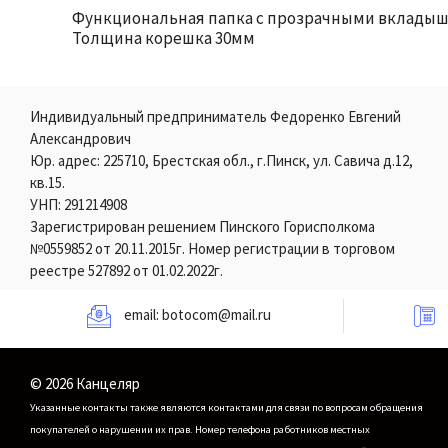
Функциональная папка с прозрачными вкладышам
Толщина корешка 30мм
Индивидуальный предприниматель Федоренко Евгений
Александрович
Юр. адрес: 225710, Брестская обл., г.Пинск, ул. Савича д.12,
кв.15.
УНП: 291214908
Зарегистрирован решением Пинского Горисполкома
№0559852 от 20.11.2015г. Номер регистрации в торговом
реестре 527892 от 01.02.2022г.
email:
botocom@mail.ru
© 2026 Канцеляр
Указанные контакты также являются контактами для связи по вопросам обращения
покупателей о нарушении их прав.
Номер телефона работников местных