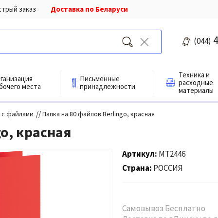
стрый заказ
Доставка по Беларуси
4
(044)
Техника и
ганизация
Письменные
расходные
бочего места
принадлежности
материалы
//
 с файлами
Папка на 80 файлов Berlingo, красная
go, красная
Артикул
MT2446
Страна
РОССИЯ
Самовывоз Бесплатно