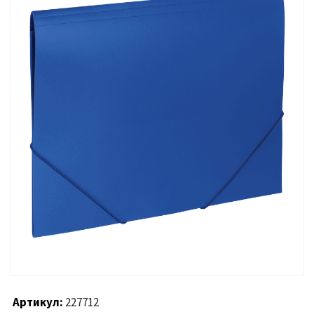
Артикул
227712