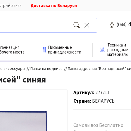
стрый заказ
Доставка по Беларуси
4
(044)
Техника и
ганизация
Письменные
расходные
бочего места
принадлежности
материалы
//
//
е аксессуары
Папки на подпись
Папка адресная "Без надписей" с
исей" синяя
Артикул
277211
Страна
БЕЛАРУСЬ
Самовывоз Бесплатно