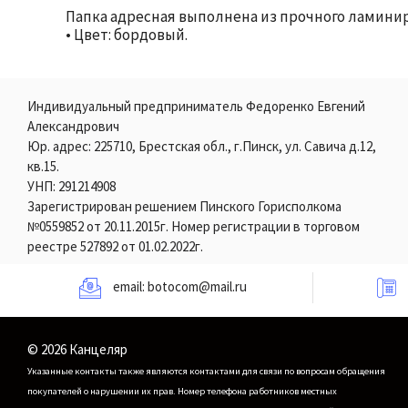
Папка адресная выполнена из прочного ламиниро
• Цвет: бордовый.
Индивидуальный предприниматель Федоренко Евгений
Александрович
Юр. адрес: 225710, Брестская обл., г.Пинск, ул. Савича д.12,
кв.15.
УНП: 291214908
Зарегистрирован решением Пинского Горисполкома
№0559852 от 20.11.2015г. Номер регистрации в торговом
реестре 527892 от 01.02.2022г.
email:
botocom@mail.ru
© 2026 Канцеляр
Указанные контакты также являются контактами для связи по вопросам обращения
покупателей о нарушении их прав.
Номер телефона работников местных