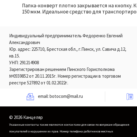
Папка-конверт плотно закрывается на кнопку. 
150 мкм. Идеальное средство для транспортир
Индивидуальный предприниматель Федоренко Евгений
Александрович
Юр. адрес: 225710, Брестская обл., г.Пинск, ул. Савича д.12,
кв.15.
УНП: 291214908
Зарегистрирован решением Пинского Горисполкома
№0559852 от 20.11.2015г. Номер регистрации в торговом
реестре 527892 от 01.02.2022г.
email:
botocom@mail.ru
© 2026 Канцеляр
Указанные контакты также являются контактами для связи по вопросам обращения
покупателей о нарушении их прав.
Номер телефона работников местных