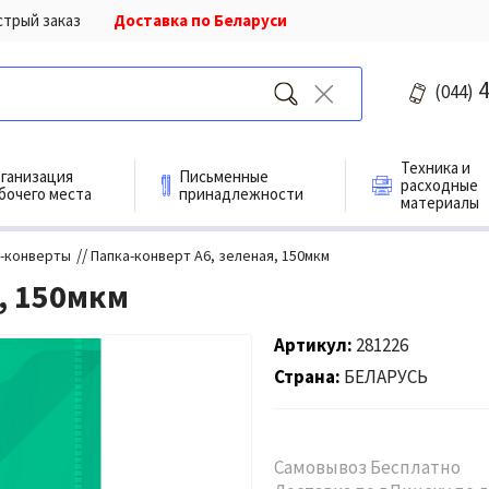
стрый заказ
Доставка по Беларуси
4
(044)
Техника и
ганизация
Письменные
расходные
бочего места
принадлежности
материалы
//
-конверты
Папка-конверт A6, зеленая, 150мкм
, 150мкм
Артикул
281226
Страна
БЕЛАРУСЬ
Самовывоз Бесплатно