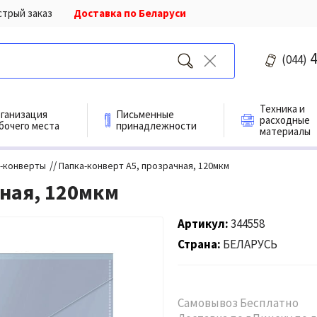
стрый заказ
Доставка по Беларуси
4
(044)
Техника и
ганизация
Письменные
расходные
бочего места
принадлежности
материалы
//
-конверты
Папка-конверт A5, прозрачная, 120мкм
чная, 120мкм
Артикул
344558
Страна
БЕЛАРУСЬ
Самовывоз Бесплатно