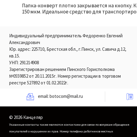
Папка-конверт плотно закрывается на кнопку. 
150 мкм. Идеальное средство для транспортиро
Индивидуальный предприниматель Федоренко Евгений
Александрович
Юр. адрес: 225710, Брестская обл., г.Пинск, ул. Савича д.12,
кв.15.
УНП: 291214908
Зарегистрирован решением Пинского Горисполкома
№0559852 от 20.11.2015г. Номер регистрации в торговом
реестре 527892 от 01.02.2022г.
email:
botocom@mail.ru
© 2026 Канцеляр
Указанные контакты также являются контактами для связи по вопросам обращения
покупателей о нарушении их прав.
Номер телефона работников местных