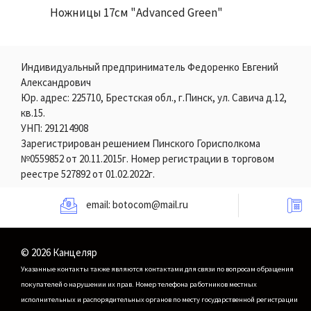
Ножницы 17см "Advanced Green"
Индивидуальный предприниматель Федоренко Евгений
Александрович
Юр. адрес: 225710, Брестская обл., г.Пинск, ул. Савича д.12,
кв.15.
УНП: 291214908
Зарегистрирован решением Пинского Горисполкома
№0559852 от 20.11.2015г. Номер регистрации в торговом
реестре 527892 от 01.02.2022г.
email:
botocom@mail.ru
© 2026 Канцеляр
Указанные контакты также являются контактами для связи по вопросам обращения
покупателей о нарушении их прав.
Номер телефона работников местных
исполнительных и распорядительных органов по месту государственной регистрации