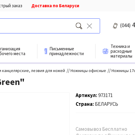
стрый заказ
Доставка по Беларуси
4
(044)
Техника и
ганизация
Письменные
расходные
бочего места
принадлежности
материалы
//
//
 канцелярские, лезвия для ножей
Ножницы офисные
Ножницы 17с
Green"
Артикул
973171
Страна
БЕЛАРУСЬ
Самовывоз Бесплатно