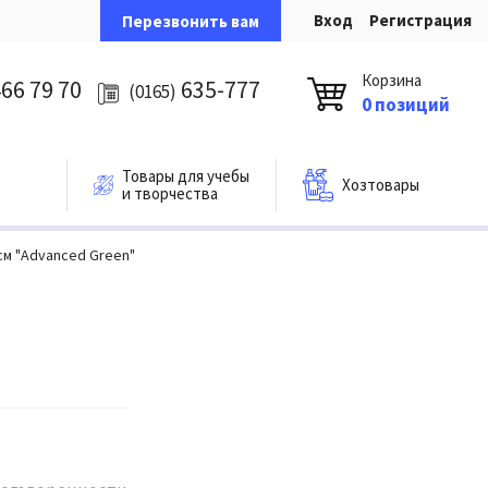
Вход
Регистрация
Перезвонить вам
Корзина
66 79 70
635-777
(0165)
0 позиций
Товары для учебы
Хозтовары
и творчества
м "Advanced Green"