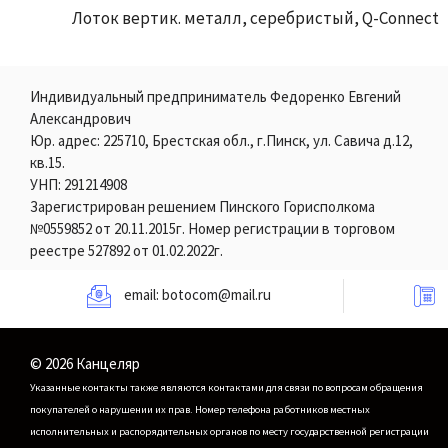
Лоток вертик. металл, серебристый, Q-Connect
Индивидуальный предприниматель Федоренко Евгений
Александрович
Юр. адрес: 225710, Брестская обл., г.Пинск, ул. Савича д.12,
кв.15.
УНП: 291214908
Зарегистрирован решением Пинского Горисполкома
№0559852 от 20.11.2015г. Номер регистрации в торговом
реестре 527892 от 01.02.2022г.
email:
botocom@mail.ru
© 2026 Канцеляр
Указанные контакты также являются контактами для связи по вопросам обращения
покупателей о нарушении их прав.
Номер телефона работников местных
исполнительных и распорядительных органов по месту государственной регистрации