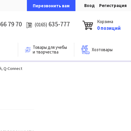
Вход
Регистрация
Перезвонить вам
Корзина
66 79 70
635-777
(0165)
0 позиций
Товары для учебы
Хозтовары
и творчества
й, Q-Connect