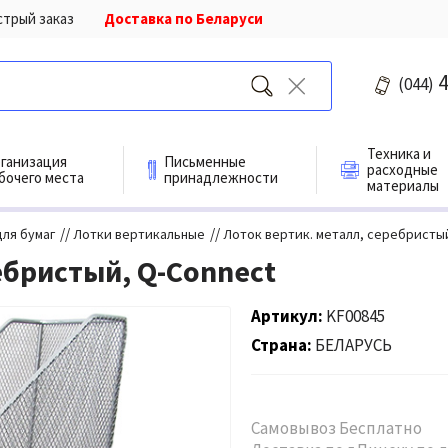
стрый заказ
Доставка по Беларуси
4
(044)
Техника и
ганизация
Письменные
расходные
бочего места
принадлежности
материалы
//
//
для бумаг
Лотки вертикальные
Лоток вертик. металл, серебристы
ебристый, Q-Connect
Артикул
KF00845
Страна
БЕЛАРУСЬ
Самовывоз Бесплатно