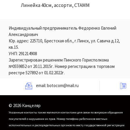
Линейка 40см, ассорти, СТАММ
Индивидуальный предприниматель Федоренко Евгений
Александрович
Юр. адрес: 225710, Брестская обл., г.Пинск, ул. Савича д.12,
кв.15.
УНП: 291214908
Зарегистрирован решением Пинского Горисполкома
№0559852 от 20.11.2015г. Номер регистрации в торговом
реестре 527892 от 01.02.2022г.
email:
botocom@mail.ru
© 2026 Канцеляр
Указанные контакты также являются контактами для связи по вопросам обращения
покупателей о нарушении их прав.
Номер телефона работников местных
исполнительных и распорядительных органов по месту государственной регистрации