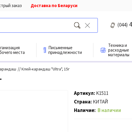
стрый заказ
Доставка по Беларуси
4
(044)
Техника и
ганизация
Письменные
расходные
бочего места
принадлежности
материалы
//
карандаш
Клей-карандаш "Ultra", 15г
г
Артикул
K1511
Страна
КИТАЙ
Наличие
В наличии