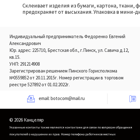
Склеивает изделия из бумаги, картона, ткани,
предохраняет от высыхания. Упаковка в мини-д
Индивидуальный предприниматель Федоренко Евгений
Александрович
Юр. адрес: 225710, Брестская обл., г.Пинск, ул. Савича д.12,
кв.15.
УНП: 291214908
Зарегистрирован решением Пинского Горисполкома
№0559852 от 20.11.2015г. Номер регистрации в торговом
реестре 527892 от 01.02.2022г.
email:
botocom@mail.ru
© 2026 Канцеляр
Указанные контакты также являются контактами для связи по вопросам обращения
покупателей о нарушении их прав.
Номер телефона работников местных