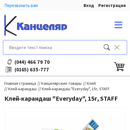
Перезвонить вам
Вход
Регистрация
466 79 70
(044)
635-777
(0165)
//
//
Главная страница
Канцелярские товары
Клей
//
//
Клей-карандаш
Клей-карандаш "Everyday", 15г, STAFF
Клей-карандаш "Everyday", 15г, STAFF