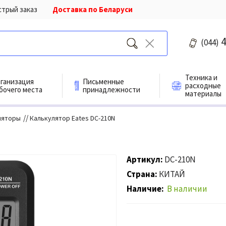
стрый заказ
Доставка по Беларуси
4
(044)
Техника и
ганизация
Письменные
расходные
бочего места
принадлежности
материалы
//
ляторы
Калькулятор Eates DC-210N
Артикул
DC-210N
Страна
КИТАЙ
Наличие
В наличии