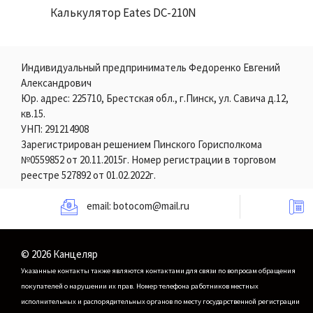
Калькулятор Eates DC-210N
Индивидуальный предприниматель Федоренко Евгений
Александрович
Юр. адрес: 225710, Брестская обл., г.Пинск, ул. Савича д.12,
кв.15.
УНП: 291214908
Зарегистрирован решением Пинского Горисполкома
№0559852 от 20.11.2015г. Номер регистрации в торговом
реестре 527892 от 01.02.2022г.
email:
botocom@mail.ru
© 2026 Канцеляр
Указанные контакты также являются контактами для связи по вопросам обращения
покупателей о нарушении их прав.
Номер телефона работников местных
исполнительных и распорядительных органов по месту государственной регистрации