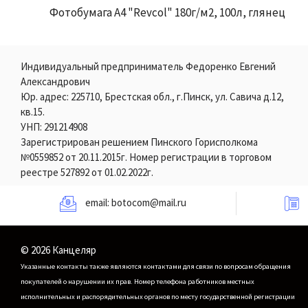
Фотобумага А4 "Revcol" 180г/м2, 100л, глянец
Индивидуальный предприниматель Федоренко Евгений
Александрович
Юр. адрес: 225710, Брестская обл., г.Пинск, ул. Савича д.12,
кв.15.
УНП: 291214908
Зарегистрирован решением Пинского Горисполкома
№0559852 от 20.11.2015г. Номер регистрации в торговом
реестре 527892 от 01.02.2022г.
email:
botocom@mail.ru
© 2026 Канцеляр
Указанные контакты также являются контактами для связи по вопросам обращения
покупателей о нарушении их прав.
Номер телефона работников местных
исполнительных и распорядительных органов по месту государственной регистрации