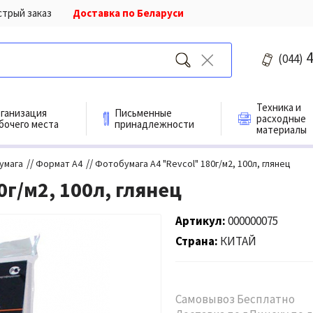
стрый заказ
Доставка по Беларуси
4
(044)
Техника и
ганизация
Письменные
расходные
бочего места
принадлежности
материалы
//
//
умага
Формат А4
Фотобумага А4 "Revcol" 180г/м2, 100л, глянец
г/м2, 100л, глянец
Артикул
000000075
Страна
КИТАЙ
Самовывоз Бесплатно