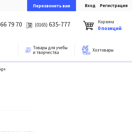
Вход
Регистрация
Перезвонить вам
Корзина
66 79 70
635-777
(0165)
0 позиций
Товары для учебы
Хозтовары
и творчества
age