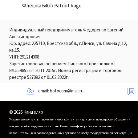
Флешка 64Gb Patriot Rage
Индивидуальный предприниматель Федоренко Евгений
Александрович
Юр. адрес: 225710, Брестская обл., г.Пинск, ул. Савича д.12,
кв.15.
УНП: 291214908
Зарегистрирован решением Пинского Горисполкома
№0559852 от 20.11.2015г. Номер регистрации в торговом
реестре 527892 от 01.02.2022г.
email:
botocom@mail.ru
© 2026 Канцеляр
Указанные контакты также являются контактами для связи по вопросам обращения
покупателей о нарушении их прав.
Номер телефона работников местных
исполнительных и распорядительных органов по месту государственной регистрации