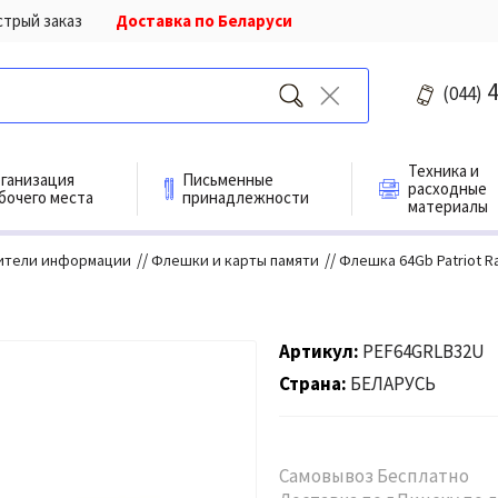
стрый заказ
Доставка по Беларуси
4
(044)
Техника и
ганизация
Письменные
расходные
бочего места
принадлежности
материалы
//
//
ители информации
Флешки и карты памяти
Флешка 64Gb Patriot R
Артикул
PEF64GRLB32U
Страна
БЕЛАРУСЬ
Самовывоз Бесплатно