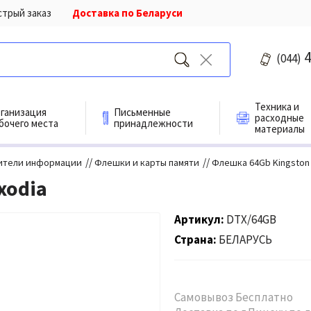
стрый заказ
Доставка по Беларуси
4
(044)
Техника и
ганизация
Письменные
расходные
бочего места
принадлежности
материалы
//
//
ители информации
Флешки и карты памяти
Флешка 64Gb Kingston 
xodia
Артикул
DTX/64GB
Страна
БЕЛАРУСЬ
Самовывоз Бесплатно