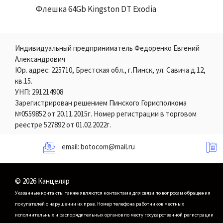
Флешка 64Gb Kingston DT Exodia
Индивидуальный предприниматель Федоренко Евгений
Александрович
Юр. адрес: 225710, Брестская обл., г.Пинск, ул. Савича д.12,
кв.15.
УНП: 291214908
Зарегистрирован решением Пинского Горисполкома
№0559852 от 20.11.2015г. Номер регистрации в торговом
реестре 527892 от 01.02.2022г.
email:
botocom@mail.ru
© 2026 Канцеляр
Указанные контакты также являются контактами для связи по вопросам обращения
покупателей о нарушении их прав.
Номер телефона работников местных
исполнительных и распорядительных органов по месту государственной регистрации