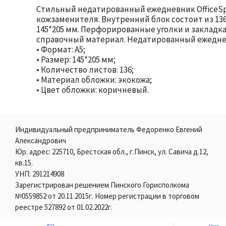
Стильный недатированный ежедневник OfficeSp
кожзаменителя. Внутренний блок состоит из 136
145*205 мм. Перфорированные уголки и закладк
справочный материал. Недатированный ежеднев
• Формат: А5;
• Размер: 145*205 мм;
• Количество листов: 136;
• Материал обложки: экокожа;
• Цвет обложки: коричневый.
Индивидуальный предприниматель Федоренко Евгений
Александрович
Юр. адрес: 225710, Брестская обл., г.Пинск, ул. Савича д.12,
кв.15.
УНП: 291214908
Зарегистрирован решением Пинского Горисполкома
№0559852 от 20.11.2015г. Номер регистрации в торговом
реестре 527892 от 01.02.2022г.