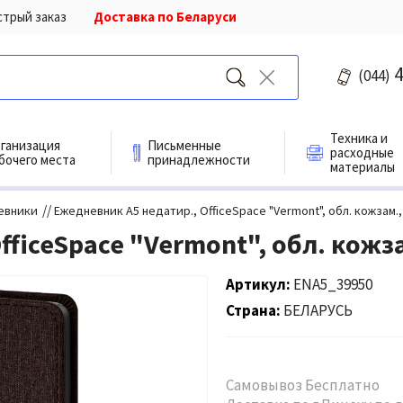
стрый заказ
Доставка по Беларуси
4
(044)
Техника и
ганизация
Письменные
расходные
бочего места
принадлежности
материалы
//
евники
Ежедневник А5 недатир., OfficeSpace "Vermont", обл. кожзам
fficeSpace "Vermont", обл. кож
Артикул
ENA5_39950
Страна
БЕЛАРУСЬ
Самовывоз Бесплатно