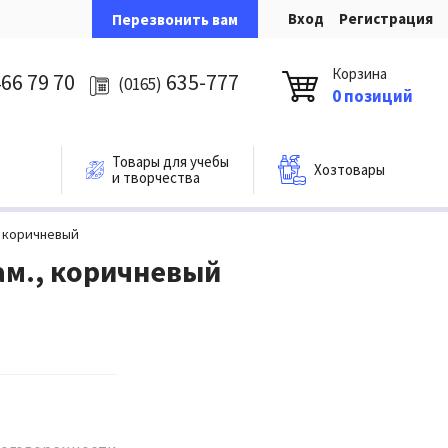
Вход
Регистрация
Перезвонить вам
Корзина
66 79 70
635-777
(0165)
0 позиций
Товары для учебы
Хозтовары
и творчества
., коричневый
зам., коричневый