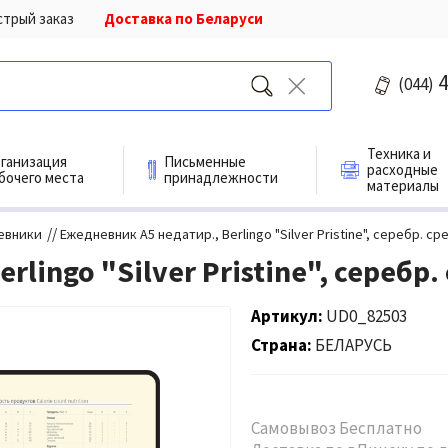
стрый заказ
Доставка по Беларуси
4
(044)
Техника и
ганизация
Письменные
расходные
бочего места
принадлежности
материалы
//
евники
Ежедневник А5 недатир., Berlingo "Silver Pristine", серебр. ср
lingo "Silver Pristine", серебр.
Артикул
UD0_82503
Страна
БЕЛАРУСЬ
Самовывоз Бесплатно