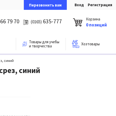
Вход
Регистрация
Перезвонить вам
Корзина
66 79 70
635-777
(0165)
0 позиций
Товары для учебы
Хозтовары
и творчества
ез, синий
 срез, синий