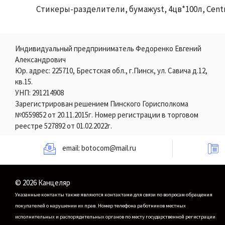
Стикеры-разделители, бумажyst, 4цв*100л, Cen
Индивидуальный предприниматель Федоренко Евгений
Александрович
Юр. адрес: 225710, Брестская обл., г.Пинск, ул. Савича д.12,
кв.15.
УНП: 291214908
Зарегистрирован решением Пинского Горисполкома
№0559852 от 20.11.2015г. Номер регистрации в торговом
реестре 527892 от 01.02.2022г.
email:
botocom@mail.ru
© 2026 Канцеляр
Указанные контакты также являются контактами для связи по вопросам обращения
покупателей о нарушении их прав.
Номер телефона работников местных
исполнительных и распорядительных органов по месту государственной регистрации