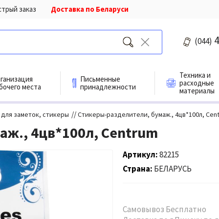
стрый заказ
Доставка по Беларуси
4
(044)
Техника и
ганизация
Письменные
расходные
бочего места
принадлежности
материалы
//
 для заметок, стикеры
Стикеры-разделители, бумаж., 4цв*100л, Cen
аж., 4цв*100л, Centrum
Артикул
82215
Страна
БЕЛАРУСЬ
Самовывоз Бесплатно