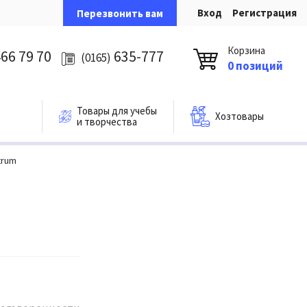
Вход
Регистрация
Перезвонить вам
Корзина
66 79 70
635-777
(0165)
0 позиций
Товары для учебы
Хозтовары
и творчества
trum