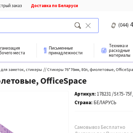
стрый заказ
Доставка по Беларуси
4
(044)
Техника и
ганизация
Письменные
расходные
бочего места
принадлежности
материалы
//
 для заметок, стикеры
Стикеры 76*76мм, 80л, фиолетовые, OfficeSp
летовые, OfficeSpace
Артикул
178231 /St75-75f
Страна
БЕЛАРУСЬ
Самовывоз Бесплатно