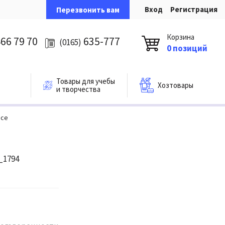
Вход
Регистрация
Перезвонить вам
Корзина
66 79 70
635-777
(0165)
0 позиций
Товары для учебы
Хозтовары
и творчества
ace
_1794