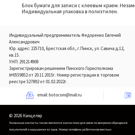
Блок бумаги для записи с клеевым краем. Незаме
Индивидуальная упаковка в полиэтилен.
Индивидуальный предприниматель Федоренко Евгений
Александрович
Юр. адрес: 225710, Брестская обл., г.Пинск, ул. Савича д.12,
кв.15.
УНП: 291214908
Зарегистрирован решением Пинского Горисполкома
№0559852 от 20.11.2015г. Номер регистрации в торговом
реестре 527892 от 01.02.2022г.
email:
botocom@mail.ru
© 2026 Канцеляр
Указанные контакты также являются контактами для связи по вопросам обращения
покупателей о нарушении их прав.
Номер телефона работников местных