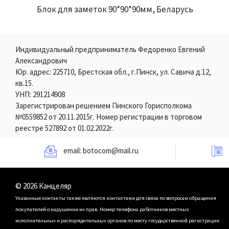
Блок для заметок 90*90*90мм, Беларусь
Индивидуальный предприниматель Федоренко Евгений
Александрович
Юр. адрес: 225710, Брестская обл., г.Пинск, ул. Савича д.12,
кв.15.
УНП: 291214908
Зарегистрирован решением Пинского Горисполкома
№0559852 от 20.11.2015г. Номер регистрации в торговом
реестре 527892 от 01.02.2022г.
email:
botocom@mail.ru
© 2026 Канцеляр
Указанные контакты также являются контактами для связи по вопросам обращения
покупателей о нарушении их прав.
Номер телефона работников местных
исполнительных и распорядительных органов по месту государственной регистрации