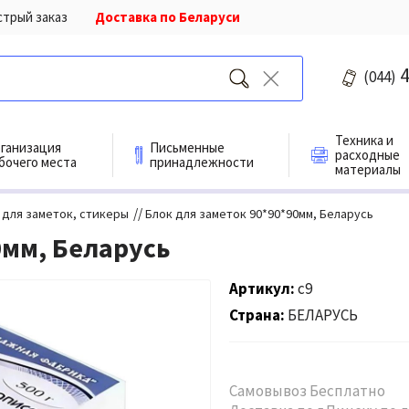
стрый заказ
Доставка по Беларуси
4
(044)
Техника и
ганизация
Письменные
расходные
бочего места
принадлежности
материалы
//
 для заметок, стикеры
Блок для заметок 90*90*90мм, Беларусь
0мм, Беларусь
Артикул
с9
Страна
БЕЛАРУСЬ
Самовывоз Бесплатно