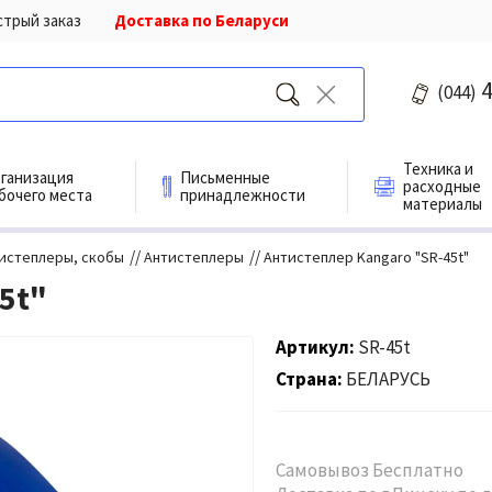
стрый заказ
Доставка по Беларуси
4
(044)
Техника и
ганизация
Письменные
расходные
бочего места
принадлежности
материалы
//
//
истеплеры, скобы
Антистеплеры
Антистеплер Kangaro "SR-45t"
5t"
Артикул
SR-45t
Страна
БЕЛАРУСЬ
Самовывоз Бесплатно