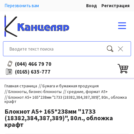
Перезвонить вам
Вход
Регистрация
466 79 70
(044)
635-777
(0165)
//
Главная страница
Бумага и бумажная продукция
//
//
Блокноты, бизнес-блокноты
средние, формат А5+
//
Блокнот А5+ 165*238мм "1733 (18382,384,387,389)", 80л., обложка
крафт
Блокнот А5+ 165*238мм "1733
(18382,384,387,389)", 80л., обложка
крафт