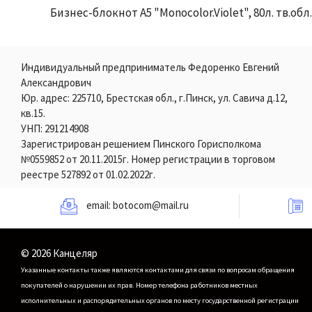
Бизнес-блокнот А5 "Monocolor.Violet", 80л. тв.обл.
Индивидуальный предприниматель Федоренко Евгений
Александрович
Юр. адрес: 225710, Брестская обл., г.Пинск, ул. Савича д.12,
кв.15.
УНП: 291214908
Зарегистрирован решением Пинского Горисполкома
№0559852 от 20.11.2015г. Номер регистрации в торговом
реестре 527892 от 01.02.2022г.
email:
botocom@mail.ru
© 2026 Канцеляр
Указанные контакты также являются контактами для связи по вопросам обращения
покупателей о нарушении их прав.
Номер телефона работников местных
исполнительных и распорядительных органов по месту государственной регистрации