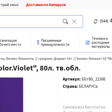
стрый заказ
Доставка по Беларуси
4
(044)
Техника и
ганизация
Письменные
расходные
бочего места
принадлежности
материалы
//
//
ты, бизнес-блокноты
средние, формат А5+
Бизнес-блокнот А5 "Mono
or.Violet", 80л. тв.обл.
Артикул
ББт80_22368
Страна
БЕЛАРУСЬ
Самовывоз Бесплатно