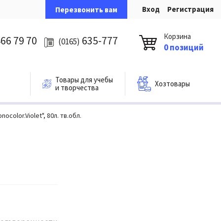
Вход
Регистрация
Перезвонить вам
Корзина
66 79 70
635-777
(0165)
0 позиций
Товары для учебы
Хозтовары
и творчества
color.Violet", 80л. тв.обл.