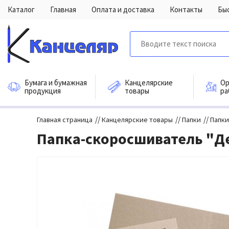
Каталог
Главная
Оплата и доставка
Контакты
Бы
Бумага и бумажная
Канцелярские
Ор
продукция
товары
ра
//
//
//
Главная страница
Канцелярские товары
Папки
Папк
Папка-скоросшиватель "Дел