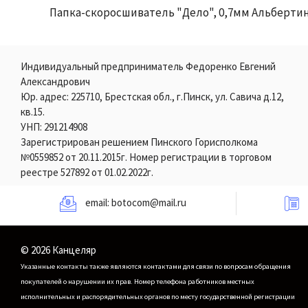
Папка-скоросшиватель "Дело", 0,7мм Альберти
Индивидуальный предприниматель Федоренко Евгений
Александрович
Юр. адрес: 225710, Брестская обл., г.Пинск, ул. Савича д.12,
кв.15.
УНП: 291214908
Зарегистрирован решением Пинского Горисполкома
№0559852 от 20.11.2015г. Номер регистрации в торговом
реестре 527892 от 01.02.2022г.
email:
botocom@mail.ru
© 2026 Канцеляр
Указанные контакты также являются контактами для связи по вопросам обращения
покупателей о нарушении их прав.
Номер телефона работников местных
исполнительных и распорядительных органов по месту государственной регистрации