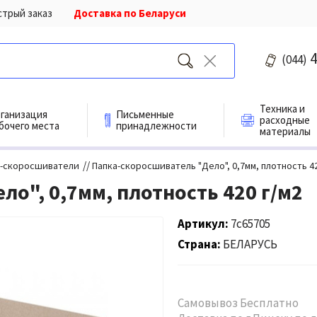
стрый заказ
Доставка по Беларуси
4
(044)
Техника и
ганизация
Письменные
расходные
бочего места
принадлежности
материалы
//
и-скоросшиватели
Папка-скоросшиватель "Дело", 0,7мм, плотность 42
о", 0,7мм, плотность 420 г/м2
Артикул
7с65705
Страна
БЕЛАРУСЬ
Самовывоз Бесплатно